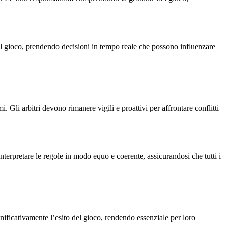
del gioco, prendendo decisioni in tempo reale che possono influenzare
 Gli arbitri devono rimanere vigili e proattivi per affrontare conflitti
interpretare le regole in modo equo e coerente, assicurandosi che tutti i
significativamente l’esito del gioco, rendendo essenziale per loro