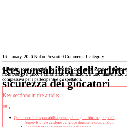
16 January, 2026
Nolan Prescott
0 Comments
1 category
Responsabilità dell’arbitr
Gli arbitri sono essenziali per l’integrità degli sport, incaricati di super
monitorando il gioco e affrontando le infrazioni, il tutto mantenendo un
complessiva per i partecipanti e gli spettatori.
sicurezza dei giocatori
Key sections in the article:
Quali sono le responsabilità principali degli arbitri negli sport?
Supervisione e gestione del gioco durante le competizioni
Applicazione e interpretazione delle regole