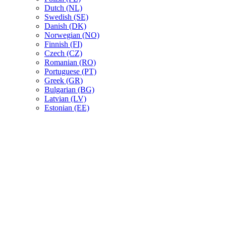
Dutch (NL)
Swedish (SE)
Danish (DK)
Norwegian (NO)
Finnish (FI)
Czech (CZ)
Romanian (RO)
Portuguese (PT)
Greek (GR)
Bulgarian (BG)
Latvian (LV)
Estonian (EE)