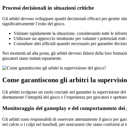
Processi decisionali in situazioni critiche
Gli arbitri devono sviluppare quadri decisionali efficaci per gestire si
significativamente l’esito del gioco.
Valutare rapidamente la situazione, considerando tutte le inform
Utilizzare un approccio strutturato per valutare i potenziali esit
Consultare altri ufficiali quando necessario per garantire decisio
Nei momenti ad alta posta, gli arbitri devono fidarsi della loro formazi
giocatori siano trattati equamente.
Come garantiscono gli arbitri la supervisio
Gli arbitri svolgono un ruolo cruciale nel garantire la supervisione d
direttamente l’integrità del gioco e l’esperienza per giocatori e spettato
Monitoraggio del gameplay e del comportamento dei 
Gli arbitri sono responsabili di osservare attentamente il gioco per garan
nel calcio o i colpi nel baseball, per assicurarsi che siano conformi ai