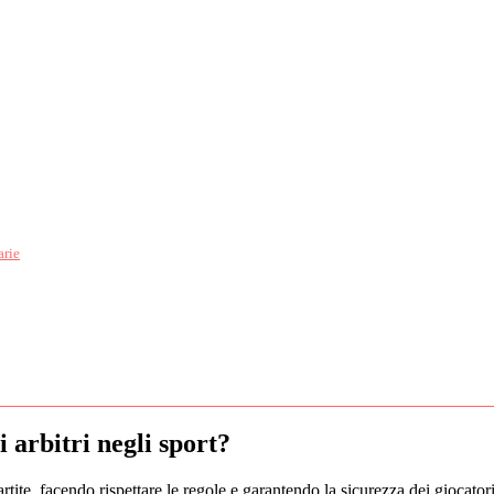
arie
i arbitri negli sport?
artite, facendo rispettare le regole e garantendo la sicurezza dei giocato