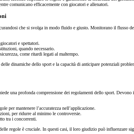
 mentre comunicano efficacemente con giocatori e allenatori.
oni
sicurandosi che si svolga in modo fluido e giusto. Monitorano il flusso 
iocatori e spettatori.
tituzioni, quando necessario.
sicurezza, come ritardi legati al maltempo.
lle dinamiche dello sport e la capacità di anticipare potenziali problemi.
e richiede una profonda comprensione dei regolamenti dello sport. Devono 
egole per mantenere l’accuratezza nell’applicazione.
azioni, per ridurre al minimo le controversie.
to tra i concorrenti.
e delle regole è cruciale. In questi casi, il loro giudizio può influenzare 