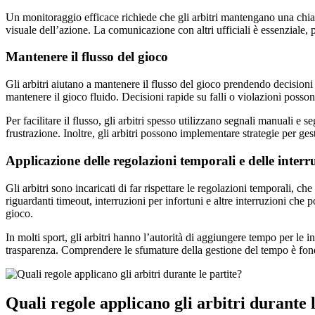
Un monitoraggio efficace richiede che gli arbitri mantengano una chia
visuale dell’azione. La comunicazione con altri ufficiali è essenziale
Mantenere il flusso del gioco
Gli arbitri aiutano a mantenere il flusso del gioco prendendo decisioni
mantenere il gioco fluido. Decisioni rapide su falli o violazioni possono
Per facilitare il flusso, gli arbitri spesso utilizzano segnali manuali 
frustrazione. Inoltre, gli arbitri possono implementare strategie per g
Applicazione delle regolazioni temporali e delle interr
Gli arbitri sono incaricati di far rispettare le regolazioni temporali, 
riguardanti timeout, interruzioni per infortuni e altre interruzioni ch
gioco.
In molti sport, gli arbitri hanno l’autorità di aggiungere tempo per le 
trasparenza. Comprendere le sfumature della gestione del tempo è fonda
Quali regole applicano gli arbitri durante l