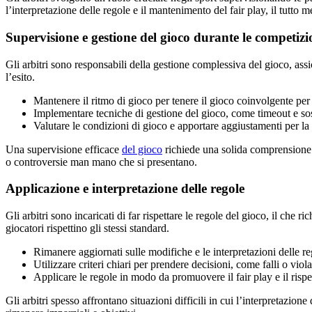
l’interpretazione delle regole e il mantenimento del fair play, il tutto
Supervisione e gestione del gioco durante le competizi
Gli arbitri sono responsabili della gestione complessiva del gioco, as
l’esito.
Mantenere il ritmo di gioco per tenere il gioco coinvolgente per g
Implementare tecniche di gestione del gioco, come timeout e sos
Valutare le condizioni di gioco e apportare aggiustamenti per la 
Una supervisione efficace
del gioco
richiede una solida comprensione de
o controversie man mano che si presentano.
Applicazione e interpretazione delle regole
Gli arbitri sono incaricati di far rispettare le regole del gioco, il ch
giocatori rispettino gli stessi standard.
Rimanere aggiornati sulle modifiche e le interpretazioni delle r
Utilizzare criteri chiari per prendere decisioni, come falli o viol
Applicare le regole in modo da promuovere il fair play e il rispet
Gli arbitri spesso affrontano situazioni difficili in cui l’interpretazion