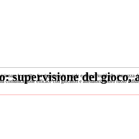
o: supervisione del gioco, 
visionare le partite, far rispettare le regole e dare priorità alla sicurezza
a comunicazione efficace con giocatori e allenatori. Il loro ruolo influi