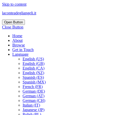
Skip to content
laconteadegliangeli.it
Open Button
Close Button
Home
About
Browse
Get in Touch
Language
English (US)
English (GB)
English (CA)
English (NZ)
Spanish (ES)
Spanish (MX)
French (FR)
German (DE)
German (AT)
German (CH)
Italian (IT)
Japanese (JP)
Polish (PL)