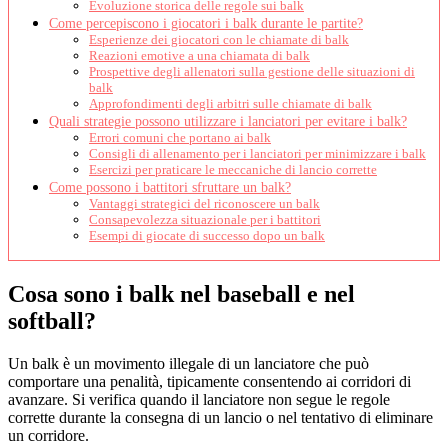
Evoluzione storica delle regole sui balk
Come percepiscono i giocatori i balk durante le partite?
Esperienze dei giocatori con le chiamate di balk
Reazioni emotive a una chiamata di balk
Prospettive degli allenatori sulla gestione delle situazioni di
balk
Approfondimenti degli arbitri sulle chiamate di balk
Quali strategie possono utilizzare i lanciatori per evitare i balk?
Errori comuni che portano ai balk
Consigli di allenamento per i lanciatori per minimizzare i balk
Esercizi per praticare le meccaniche di lancio corrette
Come possono i battitori sfruttare un balk?
Vantaggi strategici del riconoscere un balk
Consapevolezza situazionale per i battitori
Esempi di giocate di successo dopo un balk
Cosa sono i balk nel baseball e nel
softball?
Un balk è un movimento illegale di un lanciatore che può
comportare una penalità, tipicamente consentendo ai corridori di
avanzare. Si verifica quando il lanciatore non segue le regole
corrette durante la consegna di un lancio o nel tentativo di eliminare
un corridore.