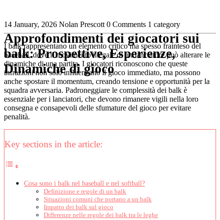
14 January, 2026
Nolan Prescott
0 Comments
1 category
Approfondimenti dei giocatori sui
I balk rappresentano un elemento critico ma spesso frainteso del
balk: Prospettive, Esperienze,
baseball, dove il movimento illegale di un lanciatore può alterare le
dinamiche di una partita. I giocatori riconoscono che queste
Dinamiche di gioco
infrazioni non solo influenzano il gioco immediato, ma possono
anche spostare il momentum, creando tensione e opportunità per la
squadra avversaria. Padroneggiare le complessità dei balk è
essenziale per i lanciatori, che devono rimanere vigili nella loro
consegna e consapevoli delle sfumature del gioco per evitare
penalità.
Key sections in the article:
Cosa sono i balk nel baseball e nel softball?
Definizione e regole di un balk
Situazioni comuni che portano a un balk
Impatto dei balk sul gioco
Differenze nelle regole dei balk tra le leghe