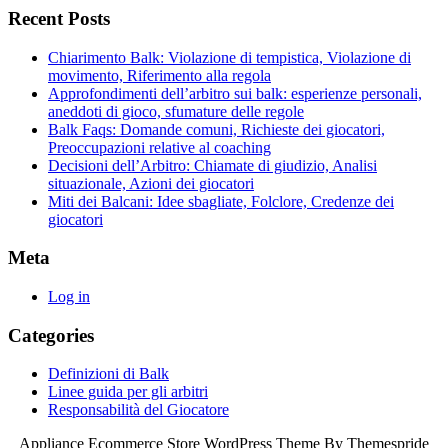
Recent Posts
Chiarimento Balk: Violazione di tempistica, Violazione di
movimento, Riferimento alla regola
Approfondimenti dell’arbitro sui balk: esperienze personali,
aneddoti di gioco, sfumature delle regole
Balk Faqs: Domande comuni, Richieste dei giocatori,
Preoccupazioni relative al coaching
Decisioni dell’Arbitro: Chiamate di giudizio, Analisi
situazionale, Azioni dei giocatori
Miti dei Balcani: Idee sbagliate, Folclore, Credenze dei
giocatori
Meta
Log in
Categories
Definizioni di Balk
Linee guida per gli arbitri
Responsabilità del Giocatore
Appliance Ecommerce Store WordPress Theme
By Themespride